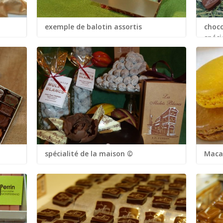
exemple de balotin assortis
choco
...
spéci
...
spécialité de la maison ©
Maca
...
...