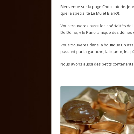
Bienvenue sur la page Chocolaterie. Jea
que la spécialité Le Mulet Blanc®
Vous trouverez aussi les spécialités de l
De Dôme, « le Panoramique des dômes »
Vous trouverez dans la boutique un assort
passant par la ganache, la liqueur, les pâ
Nous avons aussi des petits contenants 