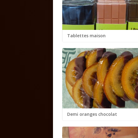
Tablettes maison
...
Demi oranges chocolat
...