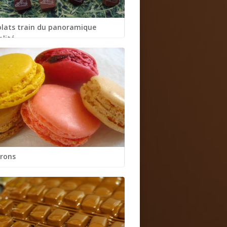
lats train du panoramique
alité
rons