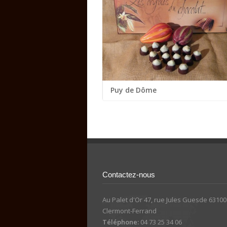
Puy de Dôme
...
Contactez-nous
Au Palet d'Or 47, rue Jules Guesde 63100
Clermont-Ferrand
Téléphone:
04 73 25 34 06