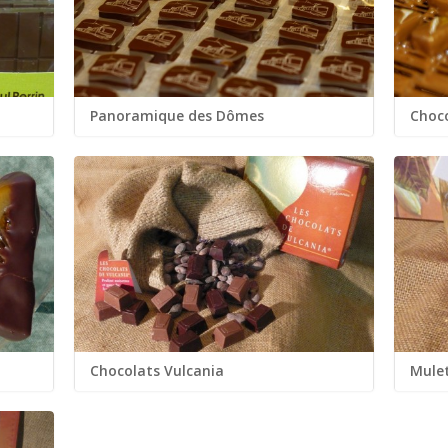
Panoramique des Dômes
Choco
...
...
Chocolats Vulcania
Mulet
...
...