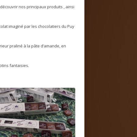
 découvrir nos principaux produits , ainsi
colat imaginé par les chocolatiers du Puy
érieur praliné à la pâte d’amande, en
tins fantaisies.