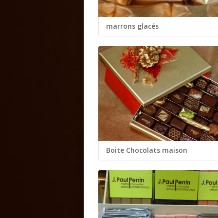
marrons glacés
...
Boite Chocolats maison
...