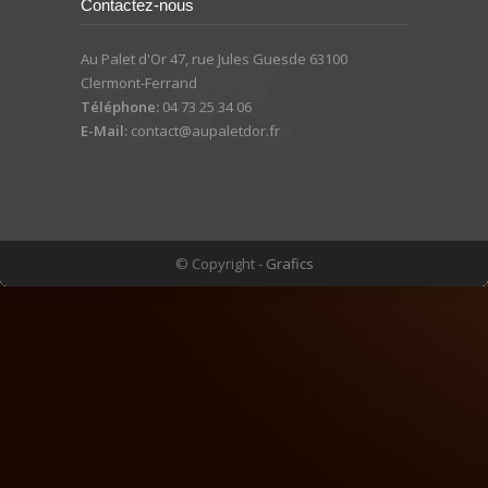
Contactez-nous
Au Palet d'Or 47, rue Jules Guesde 63100
Clermont-Ferrand
Téléphone:
04 73 25 34 06
E-Mail:
contact@aupaletdor.fr
© Copyright -
Grafics