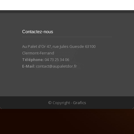
Contactez-nous
Au Palet d'Or 47, rue Jules Guesde 63100
Clermont-Ferrand
Téléphone:
04 73 25 34 06
E-Mail:
contact@aupaletdor.fr
© Copyright -
Grafics