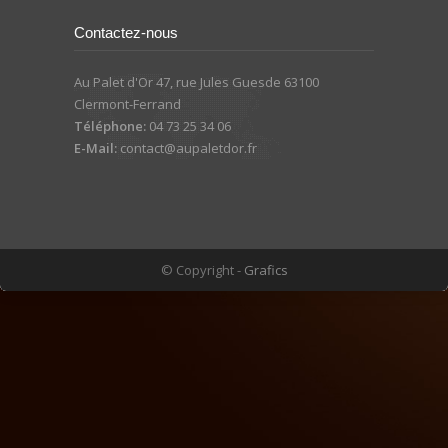
Contactez-nous
Au Palet d'Or 47, rue Jules Guesde 63100
Clermont-Ferrand
Téléphone:
04 73 25 34 06
E-Mail:
contact@aupaletdor.fr
© Copyright -
Grafics