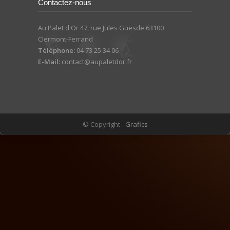
Contactez-nous
Au Palet d'Or 47, rue Jules Guesde 63100
Clermont-Ferrand
Téléphone:
04 73 25 34 06
E-Mail:
contact@aupaletdor.fr
© Copyright -
Grafics