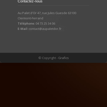
Contactez-nous
Au Palet d'Or 47, rue Jules Guesde 63100
Clermont-Ferrand
Téléphone:
04 73 25 34 06
E-Mail:
contact@aupaletdor.fr
© Copyright -
Grafics