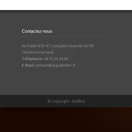
Contactez-nous
Au Palet d'Or 47, rue Jules Guesde 63100
Clermont-Ferrand
Téléphone:
04 73 25 34 06
E-Mail:
contact@aupaletdor.fr
© Copyright -
Grafics