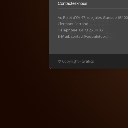
Contactez-nous
Au Palet d'Or 47, rue Jules Guesde 63100
Clermont-Ferrand
Téléphone:
04 73 25 34 06
E-Mail:
contact@aupaletdor.fr
© Copyright -
Grafics