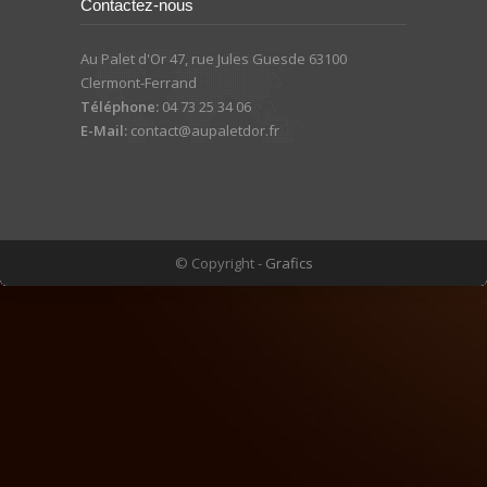
Contactez-nous
Au Palet d'Or 47, rue Jules Guesde 63100
Clermont-Ferrand
Téléphone:
04 73 25 34 06
E-Mail:
contact@aupaletdor.fr
© Copyright -
Grafics