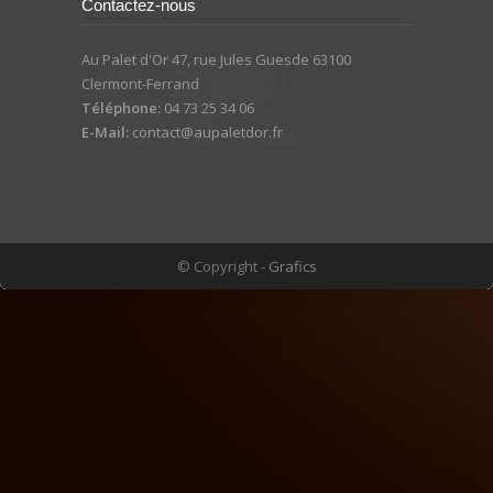
Contactez-nous
Au Palet d'Or 47, rue Jules Guesde 63100
Clermont-Ferrand
Téléphone:
04 73 25 34 06
E-Mail:
contact@aupaletdor.fr
© Copyright -
Grafics